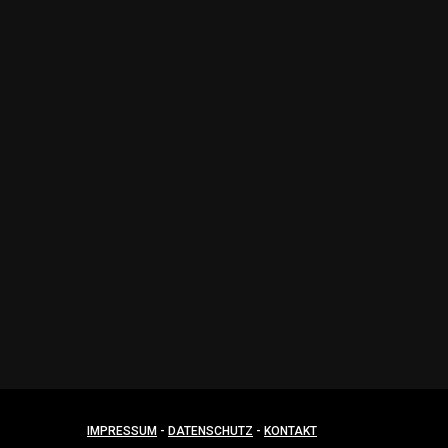
Suzuki Enduro
Suzuki DR 650 – Luftfilterkasten bea
Luftfilter einbauen
IMPRESSUM
-
DATENSCHUTZ
-
KONTAKT