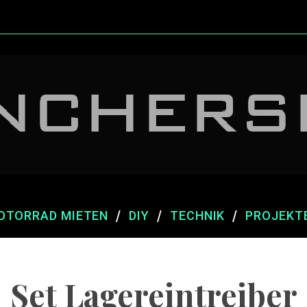
OTORRAD MIETEN
DIY
TECHNIK
PROJEKT
Set Lagereintreiber