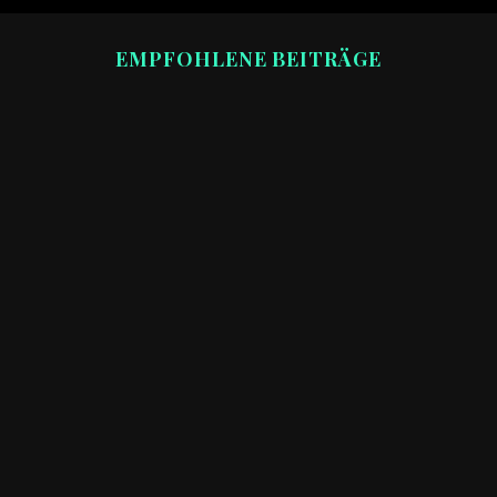
EMPFOHLENE BEITRÄGE
DIY
GPR Sportauspuff Dämmwolle austauschen