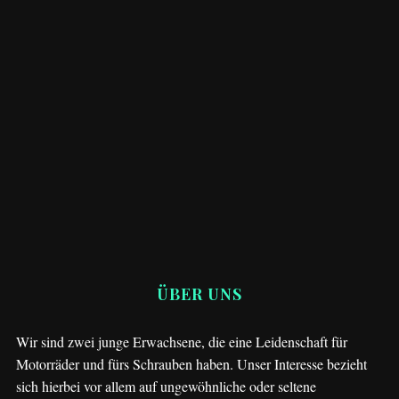
Suzuki Enduro
Suzuki DR 650 – Luftfilterkasten bearbeiten
und tuning Luftfilter einbauen
ÜBER UNS
Wir sind zwei junge Erwachsene, die eine Leidenschaft für
Motorräder und fürs Schrauben haben. Unser Interesse bezieht
sich hierbei vor allem auf ungewöhnliche oder seltene